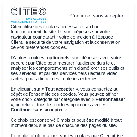
Continuer sans accepter
Citeo utilise des cookies nécessaires au bon
fonctionnement du site. Ils sont déposés sur votre
navigateur pour garantir votre connexion à l'Espace
Client, la sécurité de votre navigation et la conservation
Vous êtes ?
de vos préférences cookies.
Découvrir CITEO
D'autres cookies,
optionnels
, sont déposés avec votre
accord : par Citeo pour mesurer l'audience du site et
Actualités
analyser les comportements afin d'améliorer ses outils et
ses services, et par des services tiers (lecteurs vidéo,
Adhérer à CITEO
Join CITEO
cartes) pour afficher des contenus externes.
English
En cliquant sur «
Tout accepter
», vous consentez au
dépôt de l'ensemble des cookies. Vous pouvez affiner
votre choix catégorie par catégorie avec «
Personnaliser
», ou refuser tous les cookies optionnels avec «
Continuer sans accepter
».
Ce choix est conservé 6 mois et peut être modifié à tout
Filtres
2
moment depuis le bas de chacune des pages du site.
Articles -
26
Résultats
Pour plus d'informations sur les cookies que Citeo utilise,