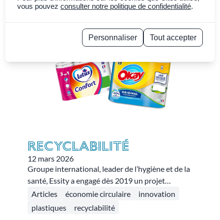
« »
pour
vous pouvez
consulter notre politique de confidentialité
.
Trier par
Plus récent
Personnaliser
Tout accepter
Politique de confidentialité
recyclabilité
12 mars 2026
Groupe international, leader de l’hygiène et de la
santé, Essity a engagé dès 2019 un projet
d’écoconception à très grande échelle : réduire
Articles
économie circulaire
innovation
l’utilisation de matière vierge et intégrer de la
plastiques
recyclabilité
matière recyclée dans les emballages de toutes