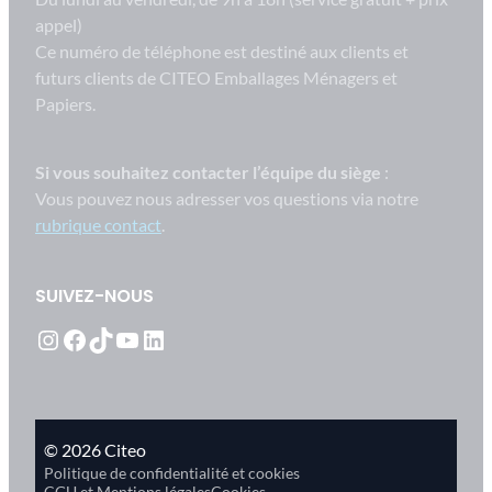
appel)
Ce numéro de téléphone est destiné aux clients et
futurs clients de CITEO Emballages Ménagers et
Papiers.
Si vous souhaitez contacter l’équipe du siège
:
Vous pouvez nous adresser vos questions via notre
rubrique contact
.
SUIVEZ-NOUS
Instagram
Facebook
TikTok
YouTube
LinkedIn
© 2026 Citeo
Politique de confidentialité et cookies
CGU et Mentions légales
Cookies