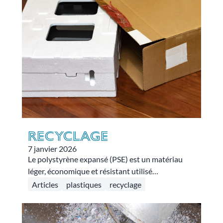
plastique !
RECYCLAGE
7 janvier 2026
Le polystyrène expansé (PSE) est un matériau
léger, économique et résistant utilisé
principalement pour fabriquer les éléments de
Articles
plastiques
recyclage
calage des équipements électroménagers. Il
représente environ 15 000 tonnes d'emballages
ménagers par an en France, soit 15% des