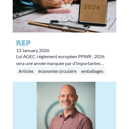
REP
13 January 2026
Loi AGEC, règlement européen PPWR : 2026
sera une année marquée par d’importantes
évolutions réglementaires pour l’économie
Articles
économie circulaire
emballages
circulaire et la Responsabilité Élargie du
Producteur (REP). Décryptage.