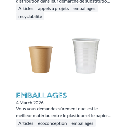
distribution dans leur démarche de substitution
du film PVC pour les produits conditionnés en
Articles
appels à projets
emballages
point de vente. Après des tests en magasin de
recyclabilité
différentes solutions de films étirables sans PVC
dans le cadre d’un appel à projets, des solutions
fonctionnelles ont été retenues et ont permis
d’établir un guide opérationnel.
Emballages
4 March 2026
Vous vous demandez sûrement quel est le
meilleur matériau entre le plastique et le papier-
carton pour faire des emballages. La réponse
Articles
écoconception
emballages