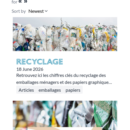
« »
for
Sort by
Newest
Recyclage
18 June 2026
Retrouvez ici les chiffres clés du recyclage des
emballages ménagers et des papiers graphiques
pour l’année 2025.
Articles
emballages
papiers