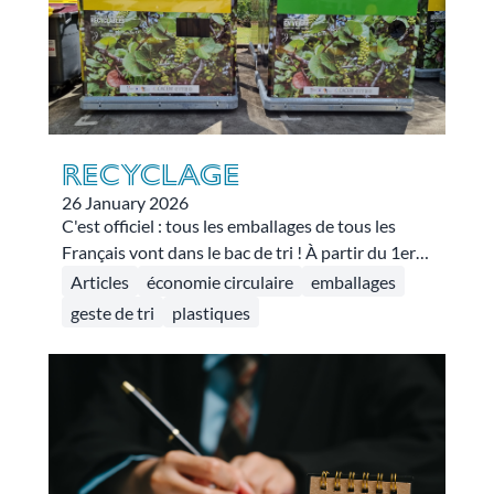
RECYCLAGE
26 January 2026
C'est officiel : tous les emballages de tous les
Français vont dans le bac de tri ! À partir du 1er
janvier 2026, les 2,2 millions habitants des
Articles
économie circulaire
emballages
territoires des outre-mer vont désormais avoir la
geste de tri
plastiques
possibilité de trier tous leurs emballages en
plastique !