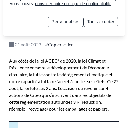
Résilience a 2 ans :
vous pouvez
consulter notre politique de confidentialité
.
quelles contributions
Personnaliser
Tout accepter
de Citeo ?
Politique de confidentialité
21 août 2023
Copier le lien
Aux côtés de la loi AGEC* de 2020, la loi Climat et
Résilience encadre le développement de l’économie
circulaire, la lutte contre le dérèglement climatique et
notre capacité à lui faire face et à limiter ses effets. Ce 22
août, la loi fête ses 2 ans. L’occasion de revenir sur 4
actions de Citeo qui s’inscrivent dans les objectifs de
cette réglementation autour des 3 R (réduction,
réemploi, recyclage) pour les emballages et papiers.