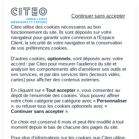
Continuer sans accepter
Citeo utilise des cookies nécessaires au bon
fonctionnement du site. Ils sont déposés sur votre
navigateur pour garantir votre connexion à l'Espace
Client, la sécurité de votre navigation et la conservation
Vous êtes ?
de vos préférences cookies.
Découvrir CITEO
D'autres cookies,
optionnels
, sont déposés avec votre
accord : par Citeo pour mesurer l'audience du site et
Actualités
analyser les comportements afin d'améliorer ses outils et
ses services, et par des services tiers (lecteurs vidéo,
Adhérer à CITEO
Join CITEO
cartes) pour afficher des contenus externes.
En cliquant sur «
Tout accepter
», vous consentez au
dépôt de l'ensemble des cookies. Vous pouvez affiner
Retour à toutes les actualités
votre choix catégorie par catégorie avec «
Personnaliser
», ou refuser tous les cookies optionnels avec «
Continuer sans accepter
».
Economie Circulaire
La loi Climat et
Ce choix est conservé 6 mois et peut être modifié à tout
moment depuis le bas de chacune des pages du site.
Pour plus d'informations sur les cookies que Citeo utilise,