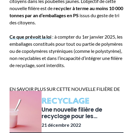
citoyens dans les poubelles jaunes. L’objectif de cette
nouvelle filière est de
recycler à terme au moins 10 000
tonnes par an d’emballages en PS
issus du geste de tri
des citoyens.
Ce que prévoit la loi
: à compter du 1er janvier 2025, les
emballages constitués pour tout ou partie de polymères
ou de copolymères styréniques (comme le polystyrène),
non recyclables et dans l’incapacité d’intégrer une filière
de recyclage, sont interdits.
EN SAVOIR PLUS SUR CETTE NOUVELLE FILIÈRE DE
RECYCLAGE
Recyclage
Une nouvelle filière de
recyclage pour les
emballages en polystyrène
21 décembre 2022