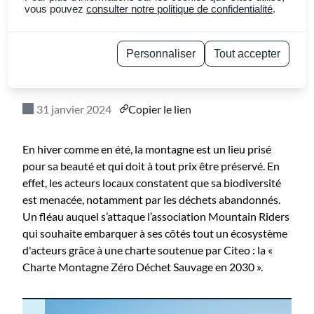
abandonné : la
vous pouvez
consulter notre politique de confidentialité
.
montagne sur la bonne
Personnaliser
Tout accepter
pente !
Politique de confidentialité
31 janvier 2024
Copier le lien
En hiver comme en été, la montagne est un lieu prisé
pour sa beauté et qui doit à tout prix être préservé. En
effet, les acteurs locaux constatent que sa biodiversité
est menacée, notamment par les déchets abandonnés.
Un fléau auquel s’attaque l’association Mountain Riders
qui souhaite embarquer à ses côtés tout un écosystème
d'acteurs grâce à une charte soutenue par Citeo : la «
Charte Montagne Zéro Déchet Sauvage en 2030 ».