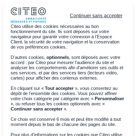
Continuer sans accepter
Citeo utilise des cookies nécessaires au bon
fonctionnement du site. Ils sont déposés sur votre
navigateur pour garantir votre connexion à l'Espace
Client, la sécurité de votre navigation et la conservation
Vous êtes ?
de vos préférences cookies.
Découvrir CITEO
D'autres cookies,
optionnels
, sont déposés avec votre
accord : par Citeo pour mesurer l'audience du site et
Actualités
analyser les comportements afin d'améliorer ses outils et
ses services, et par des services tiers (lecteurs vidéo,
Adhérer à CITEO
Join CITEO
cartes) pour afficher des contenus externes.
En cliquant sur «
Tout accepter
», vous consentez au
dépôt de l'ensemble des cookies. Vous pouvez affiner
Retour à toutes les actualités
votre choix catégorie par catégorie avec «
Personnaliser
», ou refuser tous les cookies optionnels avec «
Continuer sans accepter
».
Déchets abandonnés
Zéro déchet
Ce choix est conservé 6 mois et peut être modifié à tout
moment depuis le bas de chacune des pages du site.
Pour plus d'informations sur les cookies que Citeo utilise,