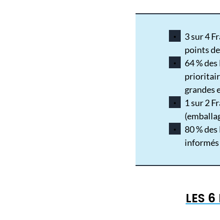
3 sur 4 F
points de 
64 % des 
prioritai
grandes 
1 sur 2 F
(emballag
80 % des F
informés 
LES 6