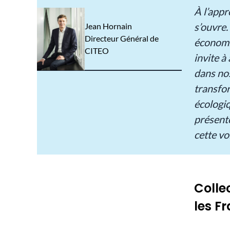
À l’app
s’ouvre.
Jean Hornain
Directeur Général de
économi
CITEO
invite à 
dans nos
transfor
écologiq
présent
cette vo
Colle
les F