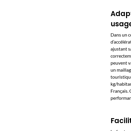
Adapt
usag
Dans un co
d’accéléra
ajustant s
correcteme
peuvent va
un maillag
touristiqu
kg/habitan
Français. 
performanc
Facili