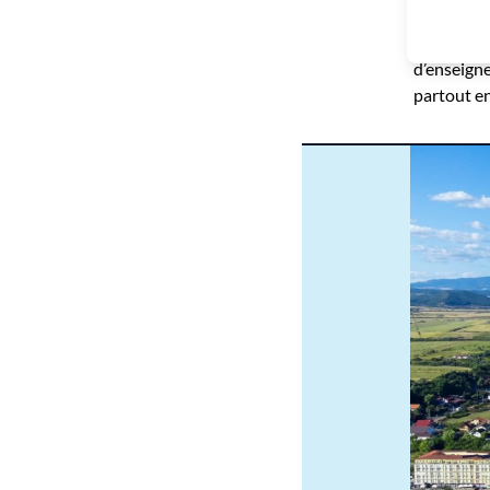
élus et fu
propositio
d’enseigne
partout en