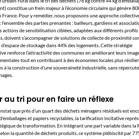
e urbain-rural dans le tri des déchets (76 kg contre 44 kg d’emballa
nt) constitue un frein majeur à l’économie circulaire qui génère 8
n France. Pour y remédier, nous proposons une approche collectiv
 l’ensemble des parties prenantes : bailleurs, gardiens et associat
es actions de sensibilisation ciblées, adaptées aux différents profils
ts, doivent s’accompagner de solutions de collecte de proximité 
 d’espace de stockage dans 44% des logements. Cette stratégie
ive renforce l’attractivité des communes en améliorant leurs imag
entales tout en contribuant à des économies locales plus résilien
es à la construction d’une souveraineté industrielle, sans répercute
nages.
r au tri pour en faire un réflexe
nstat que près d’un quart des déchets ménagers résiduels est enc
d’emballages et papiers recyclables, la tarification incitative repré
atégique de transformation. En intégrant une part variable dans l
lon la quantité de déchets produits, ce système plébiscité par 7