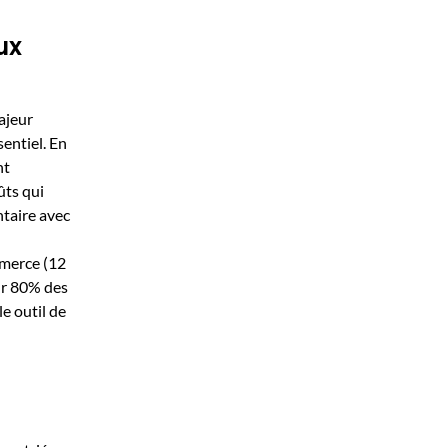
ux
ajeur
sentiel. En
nt
ûts qui
ntaire avec
mmerce (12
our 80% des
e outil de