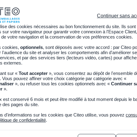
C
Continuer sans ac
ilise des cookies nécessaires au bon fonctionnement du site. Ils sont
sur votre navigateur pour garantir votre connexion à l'Espace Client,
Citoyen
Découvrir CITEO
Actualités
Adhérer
 de votre navigation et la conservation de vos préférences cookies.
s cookies,
optionnels
, sont déposés avec votre accord : par Citeo p
irculaire
l'audience du site et analyser les comportements afin d'améliorer se
ervices, et par des services tiers (lecteurs vidéo, cartes) pour affich
s externes.
opositions pour des territoi
uant sur «
Tout accepter
», vous consentez au dépôt de l'ensemble 
. Vous pouvez affiner votre choix catégorie par catégorie avec «
ulaires
naliser
», ou refuser tous les cookies optionnels avec «
Continuer s
er
».
x est conservé 6 mois et peut être modifié à tout moment depuis le b
embre 2025
~5 min. de lecture
Copier le lien
 des pages du site.
us d'informations sur les cookies que Citeo utilise, vous pouvez
consu
026 un nouveau mandat municipal s’ouvre. C’est une opportunité 
litique de confidentialité
.
a collecte, le tri et le recyclage dans nos territoires. Pour renforce
tés locales, que nous accompagnons depuis plus de 30 ans sur ces suj