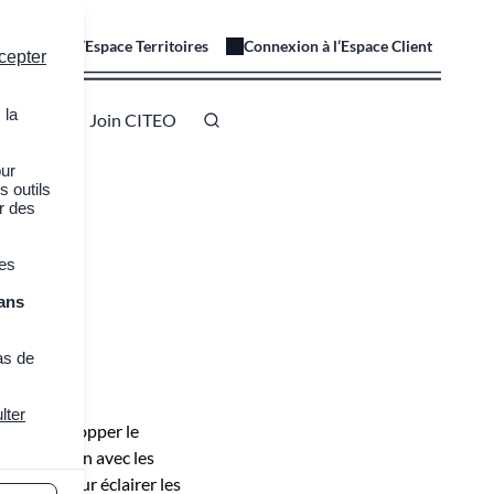
onnexion à l’Espace Territoires
Connexion à l’Espace Client
cepter
 la
 à CITEO
Join CITEO
our
s outils
er des
res
des
ans
as de
lter
pour développer le
r notre action avec les
ets, et pour éclairer les