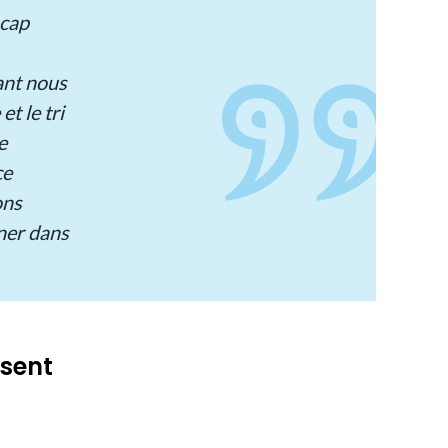
 cap
ant nous
et le tri
e
ce
ons
ner dans
nsent