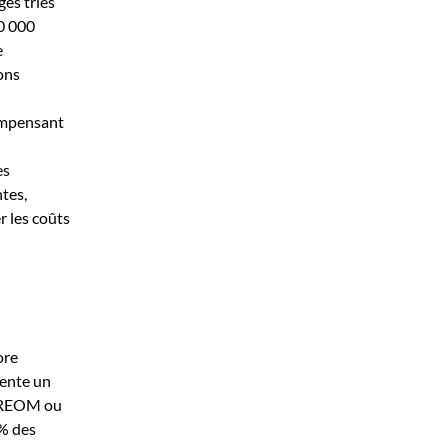
ges triés
00 000
e
ions
compensant
es
tes,
r les coûts
ore
sente un
a REOM ou
7% des