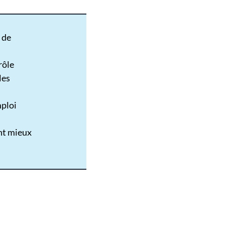
 de
;
rôle
les
mploi
ent mieux