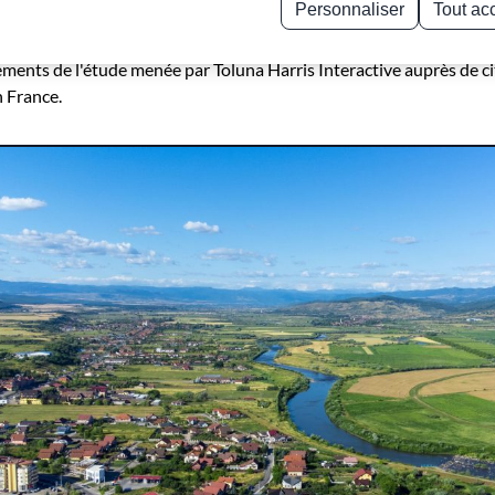
Personnaliser
Tout ac
turs élus, dans la collecte, le tri et le réemploi des emballages, nou
Politique de confidentialité
ns pour coconstruire des territoires encore plus circulaires. Elles 
ments de l'étude menée par Toluna Harris Interactive auprès de c
 France.