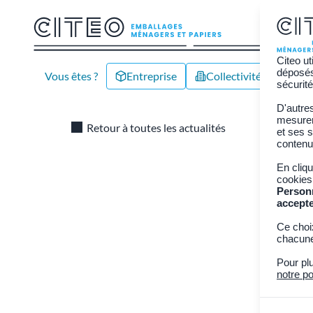
Citeo ut
déposés 
Vous êtes ?
Entreprise
Collectivité/Territoire
sécurité
D'autre
économie c
mesurer 
Retour à toutes les actualités
et ses s
contenu
6 pr
En cliq
cookies
circ
Person
accept
Ce choi
17 nov
chacune
Pour pl
En mars 2
notre po
réemploi, l
collectivi