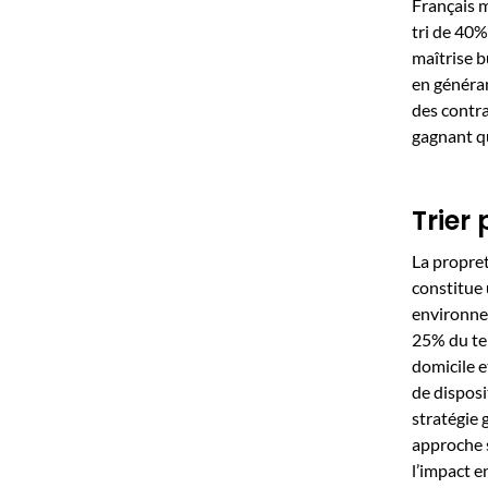
Français m
tri de 40%
maîtrise b
en généran
des contra
gagnant qu
Trier
La propret
constitue 
environnem
25% du te
domicile e
de disposi
stratégie 
approche s
l’impact 