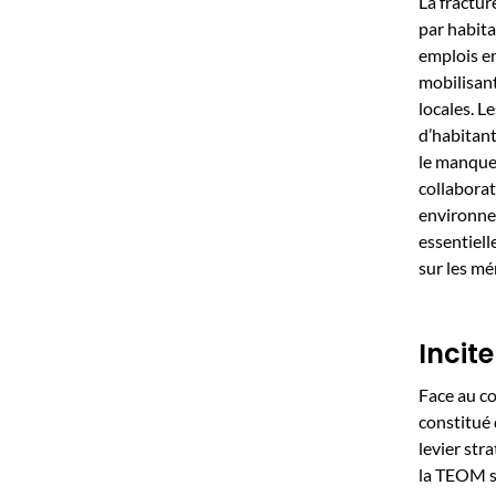
La fractur
par habita
emplois e
mobilisant
locales. L
d’habitan
le manque
collaborat
environnem
essentiell
sur les mé
Incite
Face au co
constitué 
levier str
la TEOM se