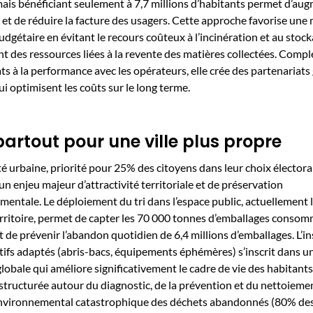
ais bénéficiant seulement à 7,7 millions d’habitants permet d’aug
 et de réduire la facture des usagers. Cette approche favorise une 
udgétaire en évitant le recours coûteux à l’incinération et au stock
t des ressources liées à la revente des matières collectées. Compl
ts à la performance avec les opérateurs, elle crée des partenariat
i optimisent les coûts sur le long terme.
 partout pour une ville plus propre
é urbaine, priorité pour 25% des citoyens dans leur choix électoral
un enjeu majeur d’attractivité territoriale et de préservation
entale. Le déploiement du tri dans l’espace public, actuellement l
rritoire, permet de capter les 70 000 tonnes d’emballages conso
t de prévenir l’abandon quotidien de 6,4 millions d’emballages. L’in
tifs adaptés (abris-bacs, équipements éphémères) s’inscrit dans u
globale qui améliore significativement le cadre de vie des habitants
tructurée autour du diagnostic, de la prévention et du nettoieme
environnemental catastrophique des déchets abandonnés (80% de