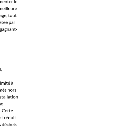
menter le
meilleure
age, tout
étée par
s gagnant-
,
imité à
mmés hors
stallation
ne
. Cette
nt réduit
s déchets