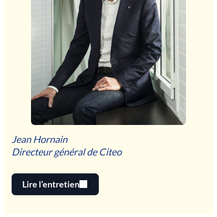
J
e
a
n
H
o
r
n
a
i
n
D
i
r
e
c
t
e
u
r
g
é
n
é
r
a
l
d
e
C
i
t
e
o
Lire l’entretien