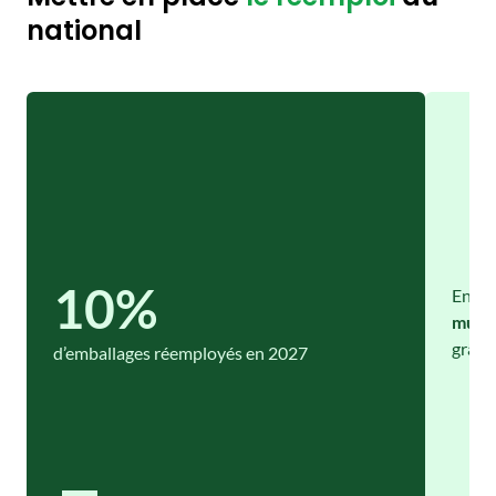
national
10%
En pr
mutua
grâce
d’emballages réemployés en 2027