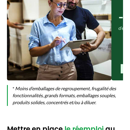
-
d’emb
*
Moins d’emballages de regroupement, frugalité des
fonctionnalités, grands formats, emballages souples,
produits solides, concentrés et/ou à diluer.
Mettre en place
le réemploi
au