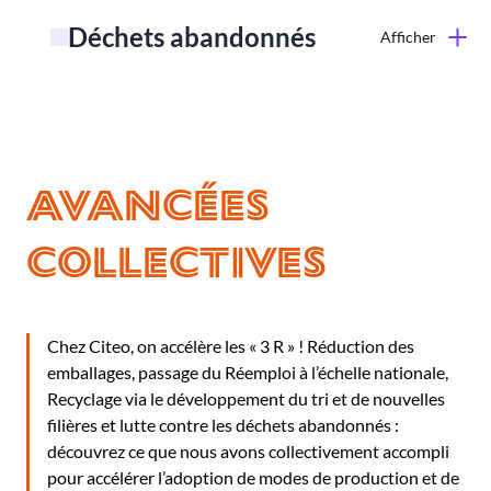
31,5
2
Déchets abandonnés
Afficher
millions d’euros pour l’appel à projets
9 français sur
initia
«
EncoRE plus de réemploi
» en 2024
10
Avancées
déclarent trier leurs emballages, dont 53 %
~70%
systématiquement*
Réemploi
collectives
des emballages sont recyclés
6,4
Chez Citeo, on accélère les « 3 R » ! Réduction des
millions d’emballages se retrouvent par terre
emballages, passage du Réemploi à l’échelle nationale,
chaque jour *
Recyclage via le développement du tri et de nouvelles
filières et lutte contre les déchets abandonnés :
Recyclage
découvrez ce que nous avons collectivement accompli
pour accélérer l’adoption de modes de production et de