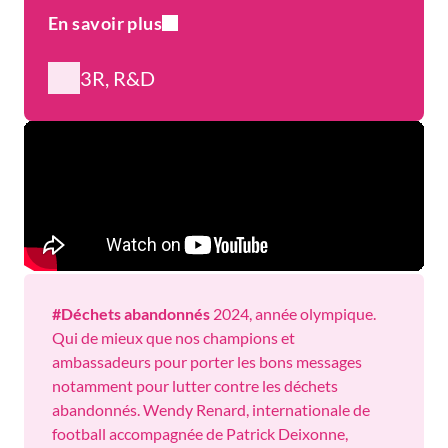
En savoir plus
3R, R&D
#Déchets abandonnés
2024, année olympique.
Qui de mieux que nos champions et
ambassadeurs pour porter les bons messages
notamment pour lutter contre les déchets
abandonnés. Wendy Renard, internationale de
football accompagnée de Patrick Deixonne,