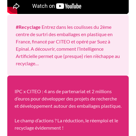
#Recyclage
Entrez dans les coulisses du 2ème
centre de surtri des emballages en plastique en
France, financé par CITEO et opéré par Suez à
Epinal. A découvrir, comment l’Intelligence
Artificielle permet que (presque) rien n’échappe au
recyclage…
IPC x CITEO : 4 ans de partenariat et 2 millions
d’euros pour développer des projets de recherche
et développement autour des emballages plastique.
Le champ d’actions ? La réduction, le réemploi et le
recyclage évidemment !