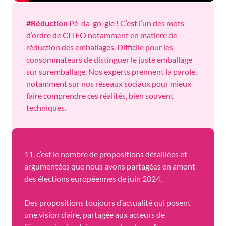
#Réduction
Pé-da-go-gie ! C’est l’un des mots
d’ordre de CITEO notamment en matière de
réduction des emballages. Difficile pour les
consommateurs de distinguer le juste emballage
sur suremballage. Nos experts prennent la parole,
notamment sur nos réseaux sociaux pour mieux
faire comprendre ces réalités, bien souvent
techniques.
11, c’est le nombre de propositions détaillées et
argumentées que nous avons partagées en amont
des élections européennes de juin 2024.
Des propositions toujours d’actualité qui posent
une vision claire, partagée aux acteurs de