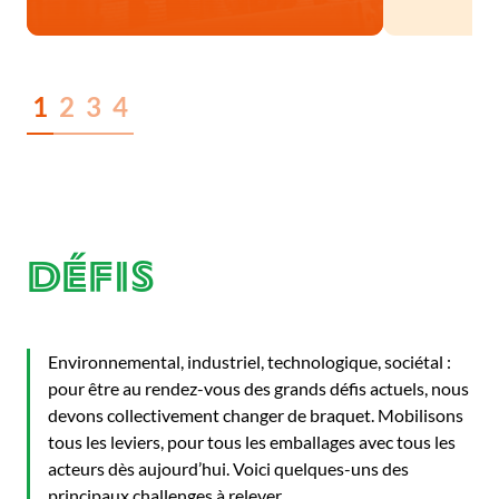
1
2
3
4
Défis
< 40
de 60 à 90
de 60 à 90
> 90
kg/hab
kg/hab
Environnemental, industriel, technologique, sociétal :
kg/hab
kg/hab
pour être au rendez-vous des grands défis actuels, nous
devons collectivement changer de braquet. Mobilisons
tous les leviers, pour tous les emballages avec tous les
acteurs dès aujourd’hui. Voici quelques-uns des
principaux challenges à relever.