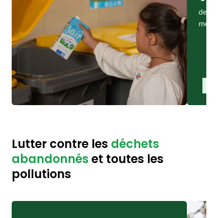
de ta
ménag
Lutter contre les
déchets
abandonnés
et toutes les
pollutions