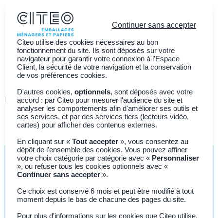
Continuer sans accepter
Citeo utilise des cookies nécessaires au bon
fonctionnement du site. Ils sont déposés sur votre
navigateur pour garantir votre connexion à l'Espace
E
Client, la sécurité de votre navigation et la conservation
n
de vos préférences cookies.
g
li
D'autres cookies,
optionnels
, sont déposés avec votre
s
Découvrir CITEO
Actualités
Adhérer à CITEO
accord : par Citeo pour mesurer l'audience du site et
h
analyser les comportements afin d'améliorer ses outils et
ses services, et par des services tiers (lecteurs vidéo,
cartes) pour afficher des contenus externes.
En cliquant sur «
Tout accepter
», vous consentez au
dépôt de l'ensemble des cookies. Vous pouvez affiner
votre choix catégorie par catégorie avec «
Personnaliser
», ou refuser tous les cookies optionnels avec «
Continuer sans accepter
».
ENTREPRISE
Ce choix est conservé 6 mois et peut être modifié à tout
Adhérer
moment depuis le bas de chacune des pages du site.
Pourquoi
adhérer à CITEO
?
Pour plus d'informations sur les cookies que Citeo utilise,