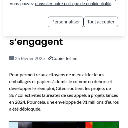
performances de
vous pouvez
consulter notre politique de confidentialité
.
collecte et de tri : 367
Personnaliser
Tout accepter
collectivités
Politique de confidentialité
s’engagent
25 février 2025
Copier le lien
Pour permettre aux citoyens de mieux trier leurs
emballages et papiers à domicile comme en dehors et
développer le réemploi, Citeo soutient les projets de
367 collectivités lauréates de ses appels à projets lancés
en 2024. Pour cela, une enveloppe de 91 millions d’euros
a été débloquée.