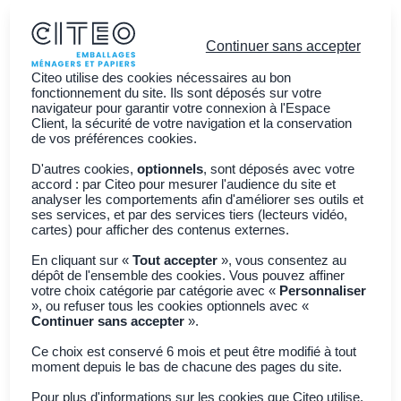
Continuer sans accepter
Citeo utilise des cookies nécessaires au bon
fonctionnement du site. Ils sont déposés sur votre
navigateur pour garantir votre connexion à l'Espace
Client, la sécurité de votre navigation et la conservation
Vous êtes ?
de vos préférences cookies.
Découvrir CITEO
D'autres cookies,
optionnels
, sont déposés avec votre
accord : par Citeo pour mesurer l'audience du site et
Actualités
analyser les comportements afin d'améliorer ses outils et
ses services, et par des services tiers (lecteurs vidéo,
Adhérer à CITEO
Join CITEO
cartes) pour afficher des contenus externes.
En cliquant sur «
Tout accepter
», vous consentez au
dépôt de l'ensemble des cookies. Vous pouvez affiner
Retour à toutes les actualités
votre choix catégorie par catégorie avec «
Personnaliser
», ou refuser tous les cookies optionnels avec «
Continuer sans accepter
».
Collecte & Tri
Améliorer les
Ce choix est conservé 6 mois et peut être modifié à tout
moment depuis le bas de chacune des pages du site.
Pour plus d'informations sur les cookies que Citeo utilise,