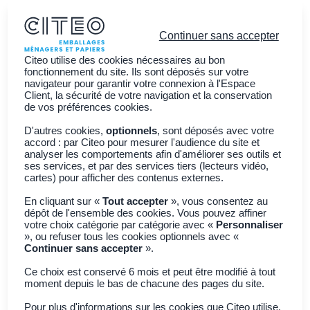
Continuer sans accepter
Citeo utilise des cookies nécessaires au bon
fonctionnement du site. Ils sont déposés sur votre
navigateur pour garantir votre connexion à l'Espace
Client, la sécurité de votre navigation et la conservation
Vous êtes ?
de vos préférences cookies.
Découvrir CITEO
D'autres cookies,
optionnels
, sont déposés avec votre
accord : par Citeo pour mesurer l'audience du site et
Actualités
analyser les comportements afin d'améliorer ses outils et
ses services, et par des services tiers (lecteurs vidéo,
Adhérer à CITEO
Join CITEO
cartes) pour afficher des contenus externes.
En cliquant sur «
Tout accepter
», vous consentez au
dépôt de l'ensemble des cookies. Vous pouvez affiner
Retour à toutes les actualités
votre choix catégorie par catégorie avec «
Personnaliser
», ou refuser tous les cookies optionnels avec «
Continuer sans accepter
».
Ecoconception
Bouteilles avec
Ce choix est conservé 6 mois et peut être modifié à tout
moment depuis le bas de chacune des pages du site.
Pour plus d'informations sur les cookies que Citeo utilise,