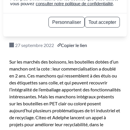
manchons : un appel à
vous pouvez
consulter notre politique de confidentialité
.
projets pour faciliter
Personnaliser
Tout accepter
leur recyclage
Politique de confidentialité
27 septembre 2022
Copier le lien
Sur les marchés des boissons, les bouteilles dotées d’un
manchon ont la cote : leur commercialisation a doublé
en 2 ans. Ces manchons qui ressemblent à des étuis ou
des étiquettes sans colle, et qui peuvent recouvrir
l’intégralité de l’emballage apportent des fonctionnalités
intéressantes. Mais les manchons intégraux présents
sur les bouteilles en PET clair ou coloré posent
aujourd’hui plusieurs problématiques de tri industriel et
de recyclage. Citeo et Adelphe lancent un appel à
projets pour améliorer leur recyclabilité, dans le