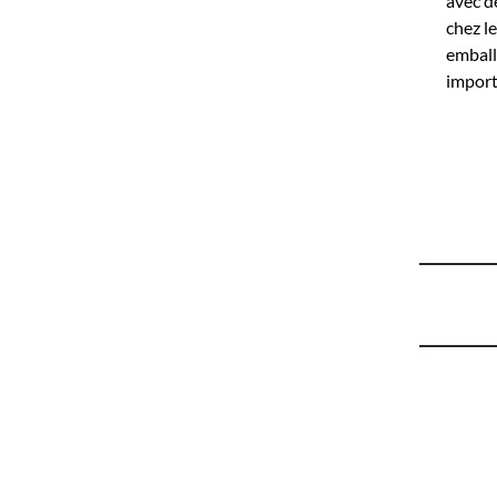
avec d
chez l
emball
import