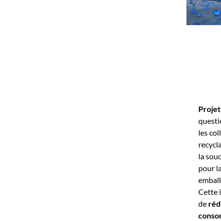
Proje
questio
les col
recycl
la sou
pour l
emball
Cette 
de
réd
conso