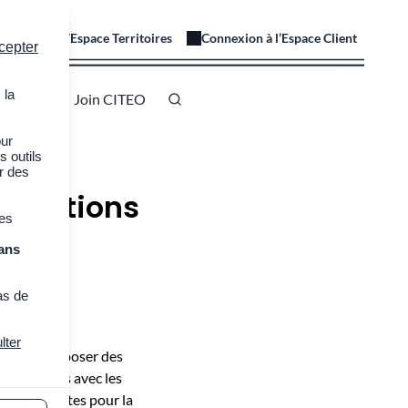
onnexion à l’Espace Territoires
Connexion à l’Espace Client
cepter
 la
 à CITEO
Join CITEO
our
s outils
er des
nnovations
des
ans
as de
lter
ectif ? Proposer des
compatibles avec les
t structurantes pour la