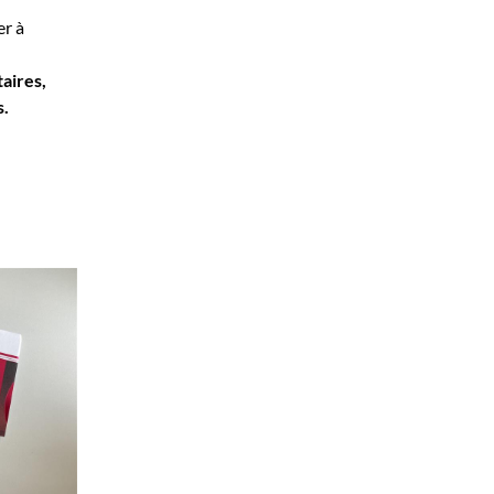
er à
aires,
s.