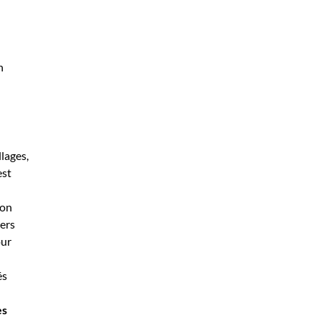
n
lages,
est
ion
ers
our
és
es