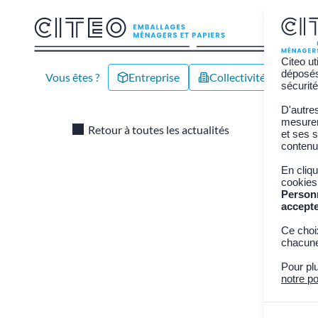
Citeo ut
déposés 
Vous êtes ?
Entreprise
Collectivité/Territoire
sécurité
D'autre
réduction
mesurer 
Retour à toutes les actualités
et ses s
contenu
Part
En cliq
cookies
pour
Person
accept
Ce choi
2 juin 
chacune
Pour pl
Depuis 202
notre po
alternativ
filières d