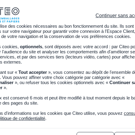
C
Continuer sans ac
ilise des cookies nécessaires au bon fonctionnement du site. Ils sont
sur votre navigateur pour garantir votre connexion à l'Espace Client,
Citoyen
Découvrir CITEO
Actualités
Adhérer
 de votre navigation et la conservation de vos préférences cookies.
s cookies,
optionnels
, sont déposés avec votre accord : par Citeo p
l'audience du site et analyser les comportements afin d'améliorer se
ervices, et par des services tiers (lecteurs vidéo, cartes) pour affich
s externes.
enariat CTP x CITEO : des i
uant sur «
Tout accepter
», vous consentez au dépôt de l'ensemble 
. Vous pouvez affiner votre choix catégorie par catégorie avec «
 la filière papier-carton
naliser
», ou refuser tous les cookies optionnels avec «
Continuer s
er
».
x est conservé 6 mois et peut être modifié à tout moment depuis le b
2026
Copier le lien
 des pages du site.
us d'informations sur les cookies que Citeo utilise, vous pouvez
consu
2, Citeo collabore avec le Centre Technique du Papier (CTP). L’obj
litique de confidentialité
.
es durables, techniquement fiables, économiquement réalistes et 
e recyclage existantes. On fait le point sur les avancées concrètes e