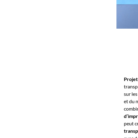
Proje
transp
sur les
et du 
combin
d’impr
peut c
transp