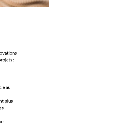
novations
rojets :
cié au
ant
plus
es
ve