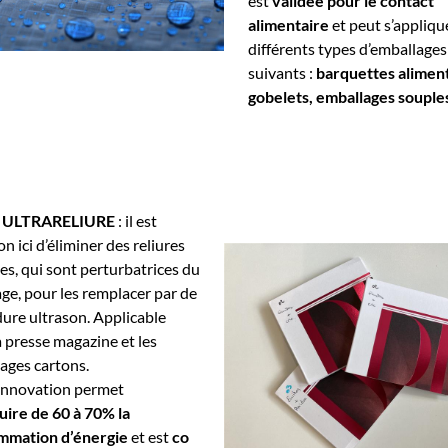
est
validée pour le contact
alimentaire
et peut s’appliqu
différents types d’emballages
suivants :
barquettes aliment
gobelets, emballages souple
t ULTRARELIURE
: il est
n ici d’éliminer des reliures
les, qui sont perturbatrices du
age, pour les remplacer par de
dure ultrason. Applicable
a presse magazine et les
ages cartons.
innovation permet
uire de 60 à 70% la
mmation d’énergie
et est
co