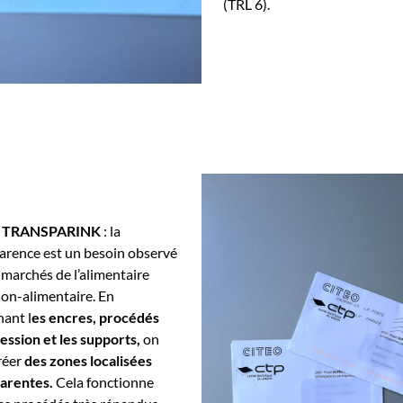
(TRL 6).
t TRANSPARINK
: la
arence est un besoin observé
 marchés de l’alimentaire
non-alimentaire. En
ant l
es encres, procédés
ession et les supports,
on
réer
des zones localisées
arentes.
Cela fonctionne