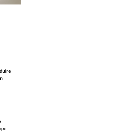
duire
en
e
ype