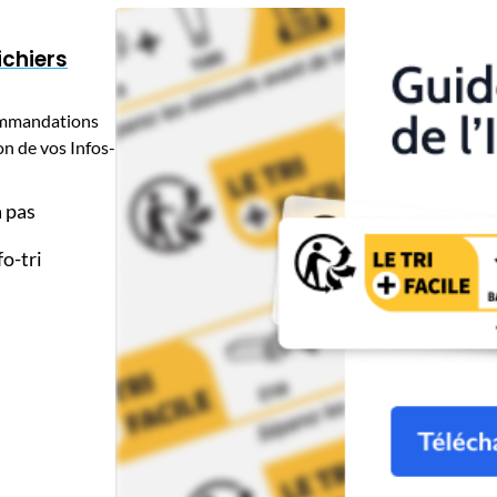
ichiers
ecommandations
n de vos Infos-
 pas
fo-tri