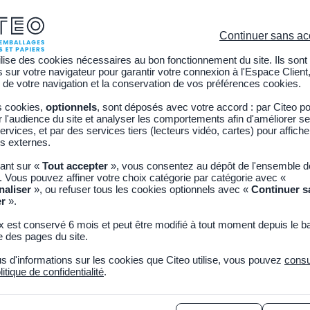
C
Continuer sans ac
ilise des cookies nécessaires au bon fonctionnement du site. Ils sont
sur votre navigateur pour garantir votre connexion à l'Espace Client,
Citoyen
Découvrir CITEO
Actualités
Adhérer
 de votre navigation et la conservation de vos préférences cookies.
s cookies,
optionnels
, sont déposés avec votre accord : par Citeo p
l'audience du site et analyser les comportements afin d'améliorer se
ervices, et par des services tiers (lecteurs vidéo, cartes) pour affich
RI
s externes.
uant sur «
Tout accepter
», vous consentez au dépôt de l'ensemble 
. Vous pouvez affiner votre choix catégorie par catégorie avec «
naliser
», ou refuser tous les cookies optionnels avec «
Continuer s
er
».
x est conservé 6 mois et peut être modifié à tout moment depuis le b
 des pages du site.
us d'informations sur les cookies que Citeo utilise, vous pouvez
consu
litique de confidentialité
.