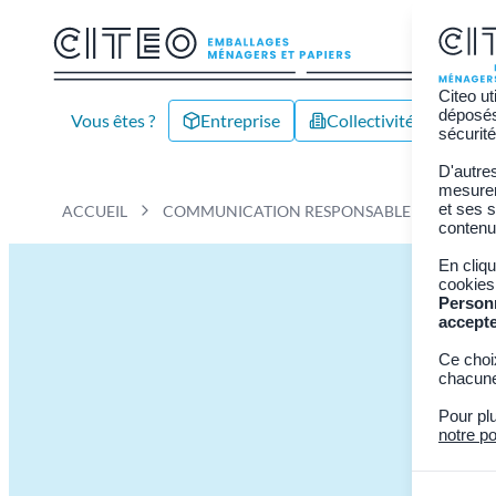
Citeo ut
déposés 
Vous êtes ?
Entreprise
Collectivité/Territoire
sécurité
D'autre
mesurer 
et ses s
ACCUEIL
COMMUNICATION RESPONSABLE
INFO-T
contenu
En cliq
cookies
Person
accept
Ce choi
chacune
Pour pl
notre po