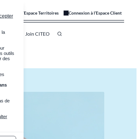
onnexion à l’Espace Territoires
Connexion à l’Espace Client
cepter
 la
 à CITEO
Join CITEO
our
s outils
er des
des
ans
as de
lter