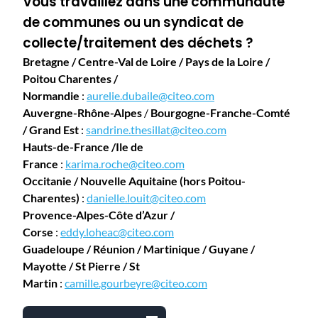
Vous travaillez dans une communauté
de communes ou un syndicat de
collecte/traitement des déchets ?
Bretagne / Centre-Val de Loire / Pays de la Loire /
Poitou Charentes /
Normandie
:
aurelie.dubaile@citeo.com
Auvergne-Rhône-Alpes
/
Bourgogne-Franche-Comté
/ Grand Est
:
sandrine.thesillat@citeo.com
Hauts-de-France /Ile de
France
:
karima.roche@citeo.com
Occitanie / Nouvelle Aquitaine (hors Poitou-
Charentes)
:
danielle.louit@citeo.com
Provence-Alpes-Côte d’Azur /
Corse
:
eddy.loheac@citeo.com
Guadeloupe / Réunion / Martinique / Guyane /
Mayotte / St Pierre / St
Martin
:
camille.gourbeyre@citeo.com