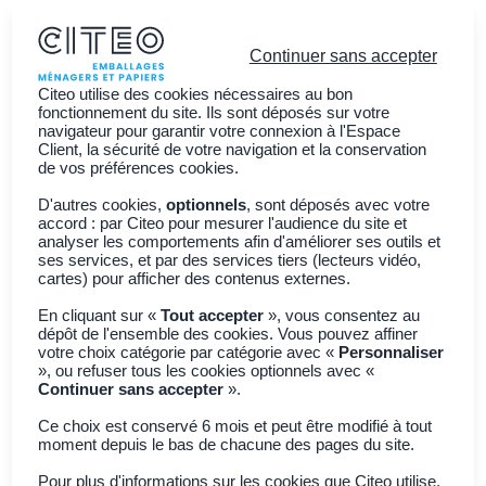
Continuer sans accepter
Citeo utilise des cookies nécessaires au bon
fonctionnement du site. Ils sont déposés sur votre
navigateur pour garantir votre connexion à l'Espace
Client, la sécurité de votre navigation et la conservation
Vous êtes ?
de vos préférences cookies.
Découvrir CITEO
D'autres cookies,
optionnels
, sont déposés avec votre
accord : par Citeo pour mesurer l'audience du site et
Actualités
analyser les comportements afin d'améliorer ses outils et
ses services, et par des services tiers (lecteurs vidéo,
Adhérer à CITEO
Join CITEO
cartes) pour afficher des contenus externes.
En cliquant sur «
Tout accepter
», vous consentez au
dépôt de l'ensemble des cookies. Vous pouvez affiner
Retour à toutes les actualités
votre choix catégorie par catégorie avec «
Personnaliser
», ou refuser tous les cookies optionnels avec «
Continuer sans accepter
».
citeo
Bilan & perspectives
Ce choix est conservé 6 mois et peut être modifié à tout
moment depuis le bas de chacune des pages du site.
Pour plus d'informations sur les cookies que Citeo utilise,