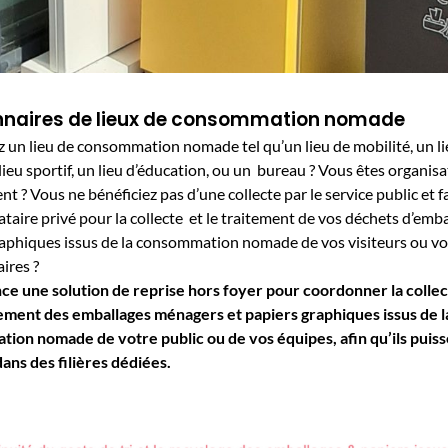
nnaires de lieux de consommation nomade
 un lieu de consommation nomade tel qu’un lieu de mobilité, un li
n lieu sportif, un lieu d’éducation, ou un bureau ? Vous êtes organis
t ? Vous ne bénéficiez pas d’une collecte par le service public et f
ataire privé pour la collecte et le traitement de vos déchets d’emba
aphiques issus de la consommation nomade de vos visiteurs ou vos
aires ?
e une solution de reprise hors foyer pour coordonner la collecte
itement des emballages ménagers et papiers graphiques issus de l
ion nomade de votre public ou de vos équipes, afin qu’ils puiss
ans des filières dédiées.