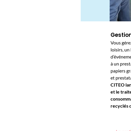
Gestio
Vous gérez
loisirs, u
d’événemen
à un prest
papiers gr
et prestat
CITEO lanc
et le tra
consommat
recyclés d