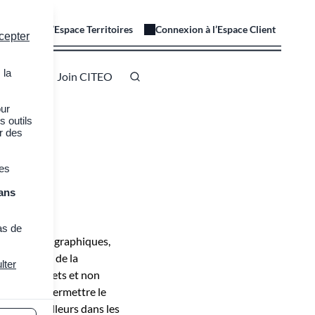
onnexion à l’Espace Territoires
Connexion à l’Espace Client
cepter
 la
 à CITEO
Join CITEO
our
s outils
er des
des
ans
as de
s et papiers graphiques,
iques issus de la
lter
lux de déchets et non
er le tri et permettre le
 les travailleurs dans les