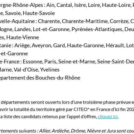
rgne-Rhône-Alpes : Ain, Cantal, Isère, Loire, Haute-Loire,
, Savoie, Haute-Savoie
elle-Aquitaine : Charente, Charente-Maritime, Corrèze, C
ogne, Landes, Lot-et-Garonne, Pyrénées-Atlantiques, Deu
es, Haute-Vienne
tanie : Ariège, Aveyron, Gard, Haute-Garonne, Hérault, Lot,
-et-Garonne
de-France : Essonne, Paris, Seine-et-Marne, Seine-Saint-Den
arne, Val-d’Oise, Yvelines
épartement des Bouches-du-Rhône
s départements seront ouverts lors d’une troisième phase prévue 
vrir la totalité du territoire géré par CITE
O
* en France d’ici fin 20
la liste des candidats retenus par l’appel d’offres,
cliquez ici
.
tements suivants : Allier, Ardèche, Drôme, Nièvre et Jura sont cou