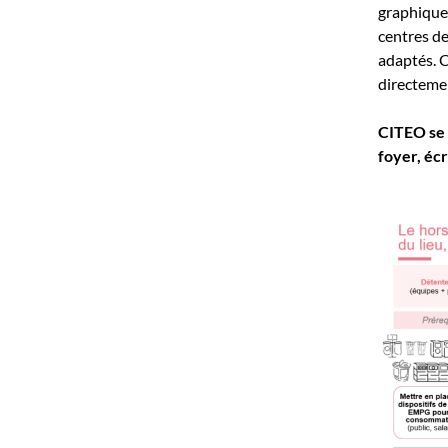
graphiques
centres de
adaptés. C
directeme
CITEO se t
foyer, éc