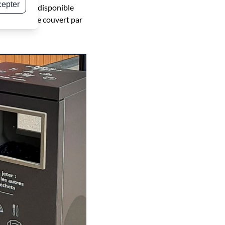
cepter
olution sera disponible
du territoire couvert par