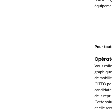
équipemen
Pour tout
Opérate
Vous colle
graphique
de mobilit
CITEO pour
candidatez
de la repri
Cette sol
et elle se