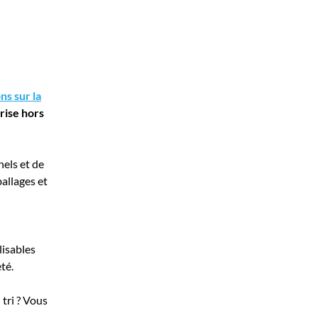
ns sur la
prise hors
nels et de
allages et
lisables
té.
 tri ? Vous