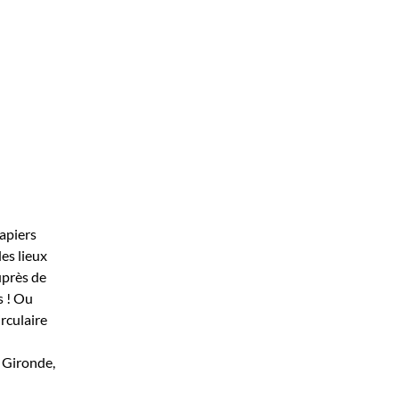
papiers
es lieux
uprès de
s ! Ou
irculaire
 Gironde,