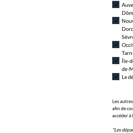
Auve
Dôme
Nouv
Dord
Sèvr
Occi
Tarn
Île-
de-M
Le d
Les autre
afin de cou
accéder à 
*Les dépar