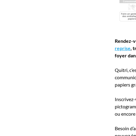
Rendez-vo
reprise
, 
foyer dan
Quitri, c’
communicat
papiers gr
Inscrivez-
pictogramm
ou encore 
Besoin d’a
pouvez éga