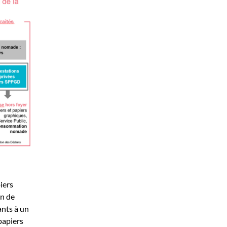
iers
on de
ants à un
papiers