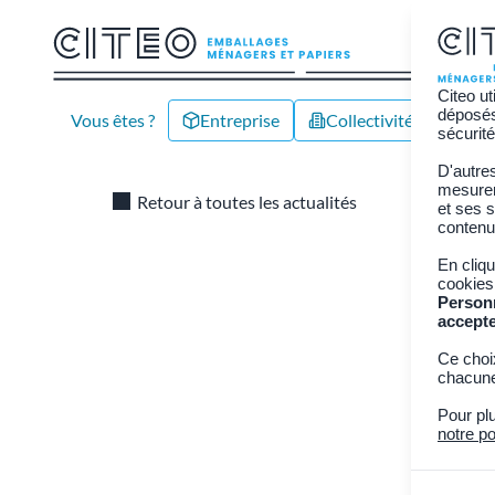
Citeo ut
déposés 
Vous êtes ?
Entreprise
Collectivité/Territoire
sécurité
D'autre
hors foyer
mesurer 
Retour à toutes les actualités
et ses s
contenu
La r
En cliq
cookies
Person
19 nov
accept
Ce choi
Dans le ca
chacune
Citeo lanc
Pour pl
consommat
notre po
collectés p
recyclage 