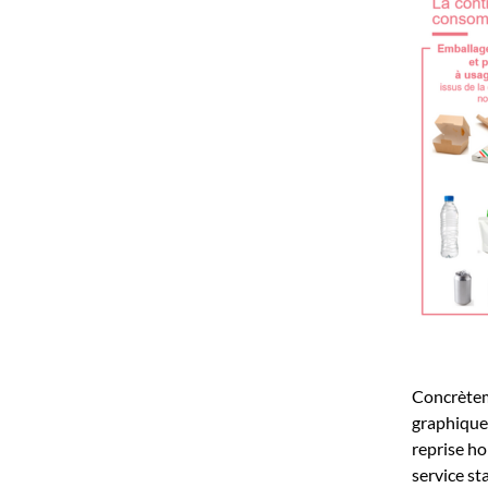
Concrèteme
graphiques
reprise ho
service st