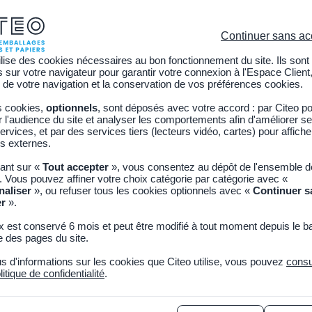
C
Continuer sans ac
ilise des cookies nécessaires au bon fonctionnement du site. Ils sont
sur votre navigateur pour garantir votre connexion à l'Espace Client,
Citoyen
Découvrir CITEO
Actualités
Adhérer
 de votre navigation et la conservation de vos préférences cookies.
s cookies,
optionnels
, sont déposés avec votre accord : par Citeo p
l'audience du site et analyser les comportements afin d'améliorer se
ervices, et par des services tiers (lecteurs vidéo, cartes) pour affich
s externes.
eprise hors foyer de CITEO
uant sur «
Tout accepter
», vous consentez au dépôt de l'ensemble 
. Vous pouvez affiner votre choix catégorie par catégorie avec «
naliser
», ou refuser tous les cookies optionnels avec «
Continuer s
embre 2025
Copier le lien
er
».
x est conservé 6 mois et peut être modifié à tout moment depuis le b
dre de nouvelles obligations de la filière REP Emballages ménager
 des pages du site.
e sa solution de reprise hors foyer des emballages et papiers graph
us d'informations sur les cookies que Citeo utilise, vous pouvez
consu
ion nomade, pour les gestionnaires des lieux concernés par ces f
litique de confidentialité
.
ar le service public. L'objectif : faire progresser la collecte, maximis
des déchets d’emballages et papiers graphiques triés par le public et