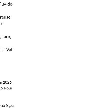
 Puy-de-
reuse,
x-
 Tarn,
is, Val-
en 2026,
26. Pour
verts par