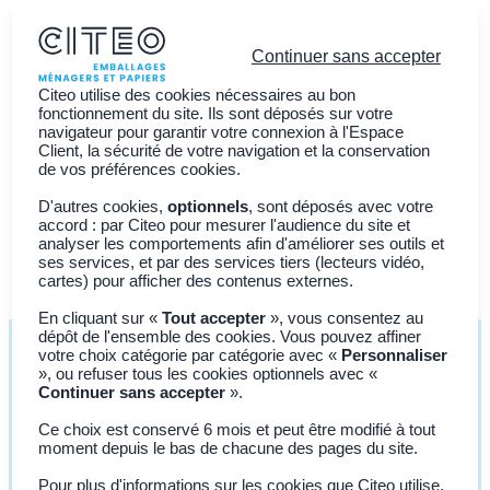
Continuer sans accepter
Citeo utilise des cookies nécessaires au bon
fonctionnement du site. Ils sont déposés sur votre
navigateur pour garantir votre connexion à l'Espace
Client, la sécurité de votre navigation et la conservation
Vous êtes ?
de vos préférences cookies.
Découvrir CITEO
D'autres cookies,
optionnels
, sont déposés avec votre
accord : par Citeo pour mesurer l'audience du site et
Actualités
analyser les comportements afin d'améliorer ses outils et
ses services, et par des services tiers (lecteurs vidéo,
Adhérer à CITEO
Join CITEO
cartes) pour afficher des contenus externes.
En cliquant sur «
Tout accepter
», vous consentez au
dépôt de l'ensemble des cookies. Vous pouvez affiner
votre choix catégorie par catégorie avec «
Personnaliser
», ou refuser tous les cookies optionnels avec «
Continuer sans accepter
».
Clôturé
Ce choix est conservé 6 mois et peut être modifié à tout
moment depuis le bas de chacune des pages du site.
APPEL À
MANIFESTATIONS
Pour plus d'informations sur les cookies que Citeo utilise,