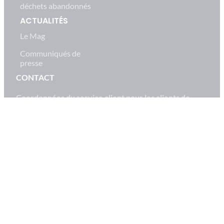
déchets abandonnés
ACTUALITÉS
Le Mag
Communiqués de
presse
CONTACT
Coordonnées du service client pour les clients de
CITEO ou pour toute question concernant l’adhésion :
Formulaire de contact
0 808 80 00 50
Du lundi au vendredi, de 9h à 18h (service gratuit + prix
appel)
Ce numéro de téléphone est destiné aux clients et
futurs clients de CITEO Emballages Ménagers et
Papiers.