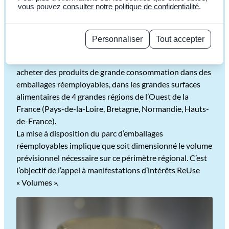
D’INTERÊTS
vous pouvez
consulter notre politique de confidentialité
.
Volumes
Personnaliser
Tout accepter
ReUse
Politique de confidentialité
Depuis mai 2025, 16 millions de Français peuvent
acheter des produits de grande consommation dans des
emballages réemployables, dans les grandes surfaces
alimentaires de 4 grandes régions de l’Ouest de la
France (Pays-de-la-Loire, Bretagne, Normandie, Hauts-
de-France).
La mise à disposition du parc d’emballages
réemployables implique que soit dimensionné le volume
prévisionnel nécessaire sur ce périmètre régional. C’est
l’objectif de l’appel à manifestations d’intérêts ReUse
« Volumes ».