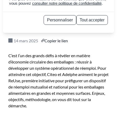
aujourd’hui le
vous pouvez
consulter notre politique de confidentialité
.
dispositif de réemploi
Personnaliser
Tout accepter
de demain
Politique de confidentialité
14 mars 2025
Copier le lien
C’est l’un des grands défis à révéler en matière
d’économie circulaire des emballages : réussir à
développer un système opérationnel de réemploi. Pour
atteindre cet objectif, Citeo et Adelphe animent le projet
ReUse, première initiative pour préfigurer un dispositif
de réemploi mutualisé et national pour les emballages
alimentaires en grandes et moyennes surfaces. Enjeux,
objectifs, méthodologie, on vous dit tout sur la
démarche.