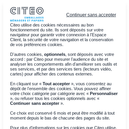
Continuer sans accepter
Citeo utilise des cookies nécessaires au bon
fonctionnement du site. Ils sont déposés sur votre
navigateur pour garantir votre connexion à l'Espace
Client, la sécurité de votre navigation et la conservation
Vous êtes ?
de vos préférences cookies.
Découvrir CITEO
D'autres cookies,
optionnels
, sont déposés avec votre
accord : par Citeo pour mesurer l'audience du site et
Actualités
analyser les comportements afin d'améliorer ses outils et
ses services, et par des services tiers (lecteurs vidéo,
Adhérer à CITEO
Join CITEO
cartes) pour afficher des contenus externes.
En cliquant sur «
Tout accepter
», vous consentez au
dépôt de l'ensemble des cookies. Vous pouvez affiner
Retour à toutes les actualités
votre choix catégorie par catégorie avec «
Personnaliser
», ou refuser tous les cookies optionnels avec «
Continuer sans accepter
».
réemploi
ReUse : imaginer
Ce choix est conservé 6 mois et peut être modifié à tout
moment depuis le bas de chacune des pages du site.
Pour plus d'informations sur les cookies que Citeo utilise,