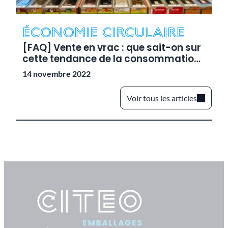
Économie circulaire
R
[FAQ] Vente en vrac : que sait-on sur
V
cette tendance de la consommation
ré
responsable ?
14 novembre 2022
19
Voir tous les articles