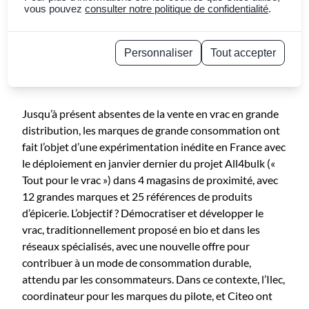
grandes marques et
vous pouvez
consulter notre politique de confidentialité
.
vente en vrac
Personnaliser
Tout accepter
Politique de confidentialité
29 juin 2021
~6 min. de lecture
Copier le lien
Jusqu’à présent absentes de la vente en vrac en grande
distribution, les marques de grande consommation ont
fait l’objet d’une expérimentation inédite en France avec
le déploiement en janvier dernier du projet All4bulk («
Tout pour le vrac ») dans 4 magasins de proximité, avec
12 grandes marques et 25 références de produits
d’épicerie. L’objectif ? Démocratiser et développer le
vrac, traditionnellement proposé en bio et dans les
réseaux spécialisés, avec une nouvelle offre pour
contribuer à un mode de consommation durable,
attendu par les consommateurs. Dans ce contexte, l’Ilec,
coordinateur pour les marques du pilote, et Citeo ont