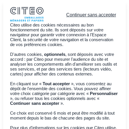
Continuer sans accepter
Citeo utilise des cookies nécessaires au bon
fonctionnement du site. Ils sont déposés sur votre
navigateur pour garantir votre connexion à l'Espace
Client, la sécurité de votre navigation et la conservation
Vous êtes ?
de vos préférences cookies.
Découvrir CITEO
D'autres cookies,
optionnels
, sont déposés avec votre
accord : par Citeo pour mesurer l'audience du site et
Actualités
analyser les comportements afin d'améliorer ses outils et
ses services, et par des services tiers (lecteurs vidéo,
Adhérer à CITEO
Join CITEO
cartes) pour afficher des contenus externes.
En cliquant sur «
Tout accepter
», vous consentez au
dépôt de l'ensemble des cookies. Vous pouvez affiner
Retour à toutes les actualités
votre choix catégorie par catégorie avec «
Personnaliser
», ou refuser tous les cookies optionnels avec «
Continuer sans accepter
».
Économie circulaire
Etude Ilec x Citeo :
Ce choix est conservé 6 mois et peut être modifié à tout
moment depuis le bas de chacune des pages du site.
Pour plus d'informations sur les cookies que Citeo utilise,